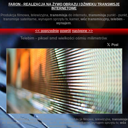
FARON -
REALIZACJA NA ŻYWO
OBRAZU I DŹWIĘKU
TRANSMISJE
INTERNETOWE
Produkcja filmowa, telewizyjna,
transmisja
do internetu,
transmisja
punkt - punkt,
transmisje satelitarne, wynajem sprzętu tv, kamer,
wóz transmisyjny, telebim -
wynajem
.
<< poprzednie
powrót
następne >>
Telebim - piksel smd wielkości ośmiu milimetrów.
FARON -
Realizacja na żywo
obrazu i dźwięku, produkcja filmowa, telewizyjna,
transmisje
do internetu, transmisja
punkt - punkt,
transmisje
satelitarne, wynajem sprzętu tv,
wóz
transmisyjny, telebimy
.