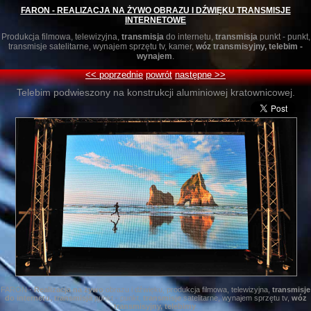
FARON -
REALIZACJA NA ŻYWO
OBRAZU I DŹWIĘKU
TRANSMISJE
INTERNETOWE
Produkcja filmowa, telewizyjna,
transmisja
do internetu,
transmisja
punkt - punkt,
transmisje satelitarne, wynajem sprzętu tv, kamer,
wóz transmisyjny, telebim -
wynajem
.
<< poprzednie
powrót
następne >>
Telebim podwieszony na konstrukcji aluminiowej kratownicowej.
FARON -
Realizacja na żywo
obrazu i dźwięku, produkcja filmowa, telewizyjna,
transmisje
do internetu, transmisja
punkt - punkt,
transmisje
satelitarne, wynajem sprzętu tv,
wóz
transmisyjny, telebimy
.